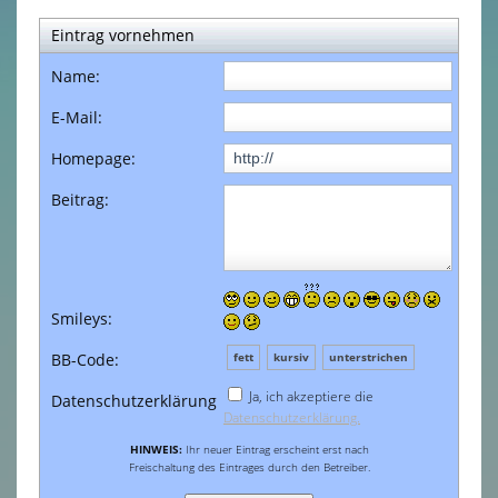
Bilder
▼
Eintrag vornehmen
Name:
Presse
E-Mail:
Gästebuch
Homepage:
Kontakt / So findet Ihr uns
Beitrag:
Impressum
Smileys:
BB-Code:
fett
kursiv
unterstrichen
Ja, ich akzeptiere die
Datenschutzerklärung
Datenschutzerklärung.
HINWEIS:
Ihr neuer Eintrag erscheint erst nach
Freischaltung des Eintrages durch den Betreiber.