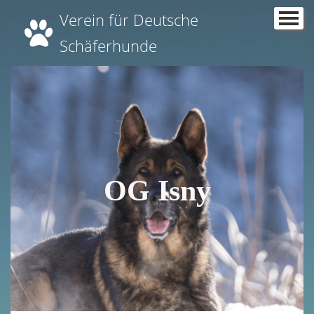
Verein für Deutsche
Home
Schäferhunde
Über uns
▼
News
Termine
Übungszeiten
OG Isny
Kurse
Ergebnisse
▼
Unsere Aktiven
Unsere Züchter