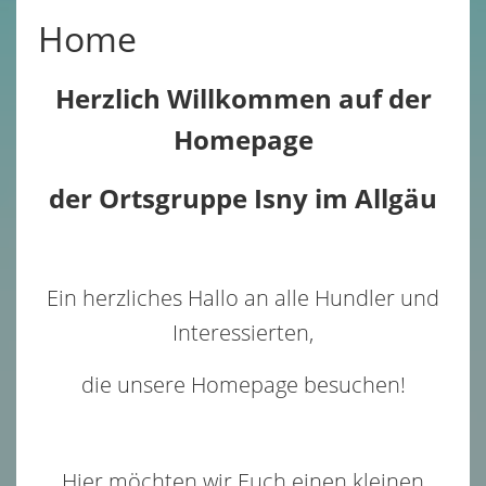
Home
Bilder
▼
Presse
Herzlich Willkommen auf der
Homepage
Gästebuch
Kontakt / So findet Ihr uns
der Ortsgruppe Isny im Allgäu
Impressum
Ein herzliches Hallo an alle Hundler und
Interessierten,
die unsere Homepage besuchen!
Hier möchten wir Euch einen kleinen