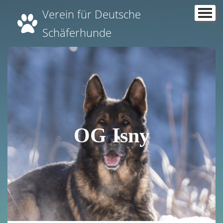
Verein für Deutsche
Home
Schäferhunde
Über uns
▼
News
Termine
Übungszeiten
OG Isny
Kurse
Ergebnisse
▼
Unsere Aktiven
Unsere Züchter