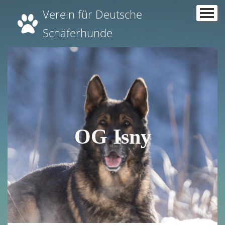
Verein für Deutsche
Home
Schäferhunde
Über uns
▼
News
Termine
Übungszeiten
OG Isny
Kurse
Ergebnisse
▼
Unsere Aktiven
Unsere Züchter